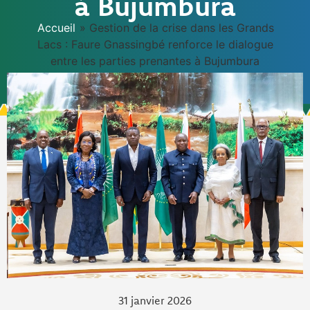
à Bujumbura
Accueil
»
Gestion de la crise dans les Grands
Lacs : Faure Gnassingbé renforce le dialogue
entre les parties prenantes à Bujumbura
31 janvier 2026