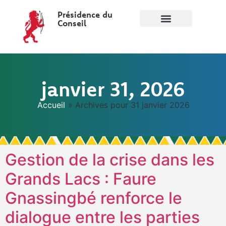
Présidence du
Conseil
janvier 31, 2026
Accueil
»
Archives pour 31 janvier 2026
Gestion de la crise dans les
Grands Lacs : Faure
Gnassingbé renforce le
dialogue entre les parties