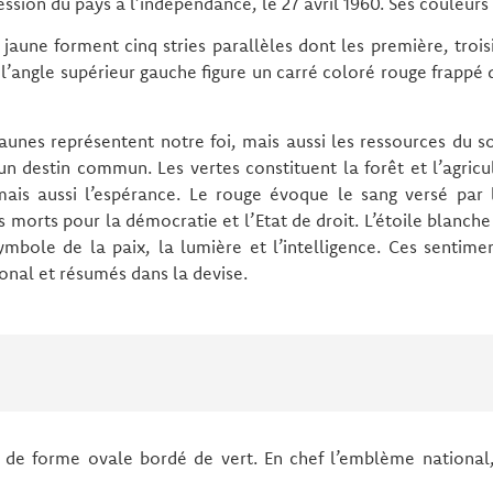
ession du pays à l’indépendance, le 27 avril 1960. Ses couleurs s
e jaune forment cinq stries parallèles dont les première, tro
 l’angle supérieur gauche figure un carré coloré rouge frappé
aunes représentent notre foi, mais aussi les ressources du 
 un destin commun. Les vertes constituent la forêt et l’agric
ais aussi l’espérance. Le rouge évoque le sang versé par 
 morts pour la démocratie et l’Etat de droit. L’étoile blanch
symbole de la paix, la lumière et l’intelligence. Ces sentim
onal et résumés dans la devise.
 de forme ovale bordé de vert. En chef l’emblème national,