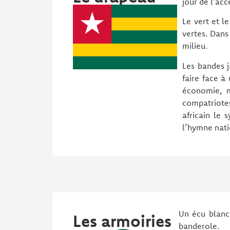
jour de l’acc
Le vert et l
vertes. Dans
milieu.
Les bandes j
faire face à
économie, m
compatriotes
africain le 
l’hymne nati
Un écu blanc
Les armoiries
banderole.