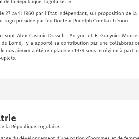
al de la République Togolaise. »
le 27 avril 1960 par l’Etat indépendant, sur proposition de l
u Togo présidée par feu Docteur Rudolph Comlan Trénou.
ue sont Alex Casimir Dosseh- Anryon et F. Gonyuie. Monse
se de Lomé, y a apporté sa contribution par une collaborati
e de nos aïeux» a été remplacé en 1979 sous le régime à parti
ouplets.
trie
de la République Togolaise.
il, gage du développement d’une nation d’hommes et de femme