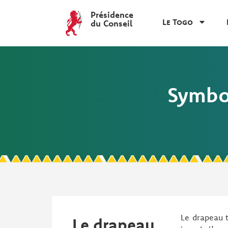
Présidence
Le Togo
du Conseil
Symbol
Le drapeau t
Le drapeau