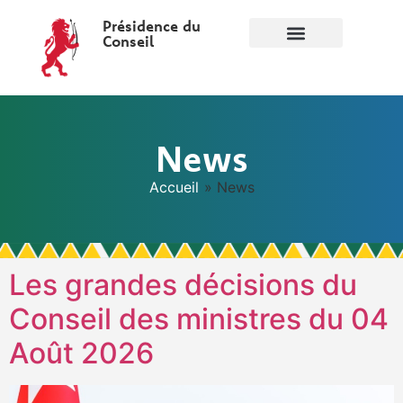
Présidence du
Conseil
News
Accueil
»
News
Les grandes décisions du
Conseil des ministres du 04
Août 2026