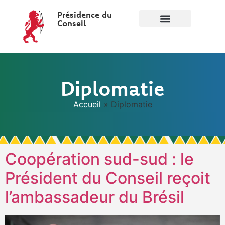
Présidence du
Conseil
Diplomatie
Accueil
»
Diplomatie
Coopération sud-sud : le
Président du Conseil reçoit
l’ambassadeur du Brésil