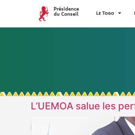
Présidence
Le Togo
du Conseil
L’UEMOA salue les per