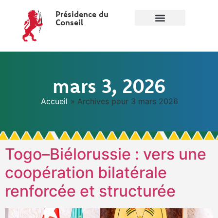
Présidence du
Conseil
mars 3, 2026
Accueil
»
Archives pour 3 mars 2026
Togo–Biélorussie : vers une
coopération bilatérale
renforcée et structurée