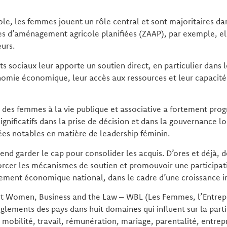
ole, les femmes jouent un rôle central et sont majoritaires 
nes d’aménagement agricole planifiées (ZAAP), par exemple, el
urs.
s sociaux leur apporte un soutien direct, en particulier dans l
nomie économique, leur accès aux ressources et leur capacité
on des femmes à la vie publique et associative a fortement prog
ignificatifs dans la prise de décision et dans la gouvernance l
ées notables en matière de leadership féminin.
nd garder le cap pour consolider les acquis. D’ores et déjà, 
forcer les mécanismes de soutien et promouvoir une participat
ent économique national, dans le cadre d’une croissance inc
rt Women, Business and the Law – WBL (Les Femmes, l’Entrepri
 règlements des pays dans huit domaines qui influent sur la par
 mobilité, travail, rémunération, mariage, parentalité, entrepr