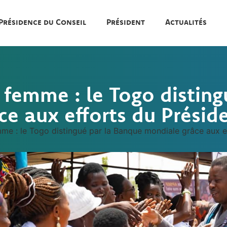
Présidence du Conseil
Président
Actualités
 femme : le Togo disting
e aux efforts du Présid
me : le Togo distingué par la Banque mondiale grâce aux e