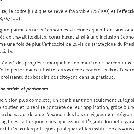
ité, le cadre juridique se révèle favorable (75/100) et l’effecti
68,75/100).
figure parmi les rares économies africaines qui offrent aux salar
és de travail flexibles, contribuant ainsi à une inclusion éco
e une fois de plus l’efficacité de la vision stratégique du Pré
ociale.
réalisé des progrès remarquables en matière de perceptions d
ette performance illustre les avancées concrètes dans l’exerci
 croissante des besoins des citoyens dans la pratique.
on stricts et pertinents
ne vision plus complète, en combinant non seulement la législ
 de soutien et la réalité concrète de leur application, grâce à 
arche va au-delà de l’examen des lois en vigueur en intégrant
agit des cadres juridiques, qui assurent l’égalité formelle garan
nstitués par les politiques publiques et les institutions favori