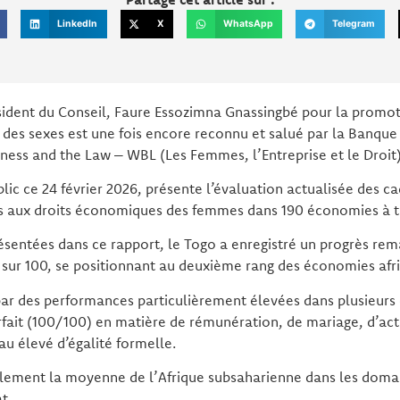
LinkedIn
X
WhatsApp
Telegram
ident du Conseil, Faure Essozimna Gnassingbé pour la promoti
 des sexes est une fois encore reconnu et salué par la Banqu
ess and the Law – WBL (Les Femmes, l’Entreprise et le Droit)
lic ce 24 février 2026, présente l’évaluation actualisée des ca
tifs aux droits économiques des femmes dans 190 économies à 
ésentées dans ce rapport, le Togo a enregistré un progrès re
 sur 100, se positionnant au deuxième rang des économies afri
 par des performances particulièrement élevées dans plusieur
rfait (100/100) en matière de rémunération, de mariage, d’acti
u élevé d’égalité formelle.
lement la moyenne de l’Afrique subsaharienne dans les domai
t.