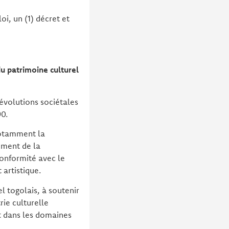
oi, un (1) décret et
du patrimoine culturel
 évolutions sociétales
90.
 notamment la
ement de la
conformité avec le
 artistique.
l togolais, à soutenir
rie culturelle
t dans les domaines