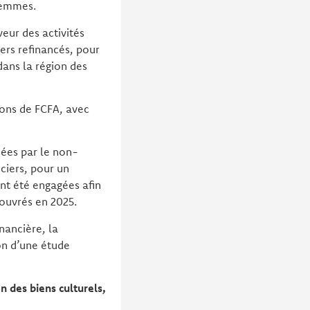
 femmes.
veur des activités
iers refinancés, pour
dans la région des
lions de FCFA, avec
sées par le non-
ciers, pour un
nt été engagées afin
couvrés en 2025.
nancière, la
ion d’une étude
n des biens culturels,