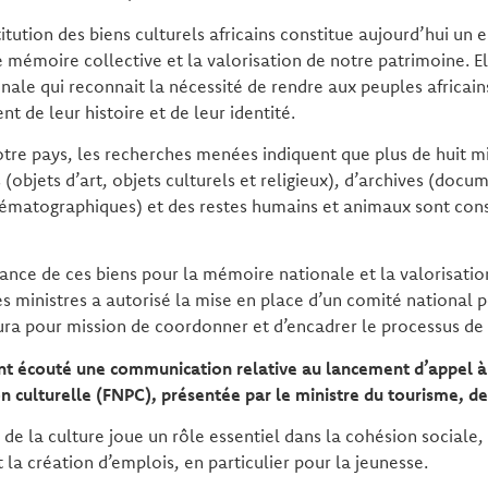
titution des biens culturels africains constitue aujourd’hui un 
 mémoire collective et la valorisation de notre patrimoine. Ell
ale qui reconnait la nécessité de rendre aux peuples africains
t de leur histoire et de leur identité.
tre pays, les recherches menées indiquent que plus de huit mi
(objets d’art, objets culturels et religieux), d’archives (docu
ématographiques) et des restes humains et animaux sont cons
ance de ces biens pour la mémoire nationale et la valorisati
des ministres a autorisé la mise en place d’un comité national p
aura pour mission de coordonner et d’encadrer le processus de 
nt écouté une communication relative
au lancement d’appel à
 culturelle (FNPC), présentée par le ministre du tourisme, de 
t de la culture joue un rôle essentiel dans la cohésion sociale
t la création d’emplois, en particulier pour la jeunesse.