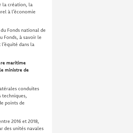
la création, la
turel à l’économie
s du Fonds national de
 Fonds, à savoir le
 l’équité dans la
ière maritime
e ministre de
atérales conduites
s techniques,
e points de
entre 2016 et 2018,
r des unités navales