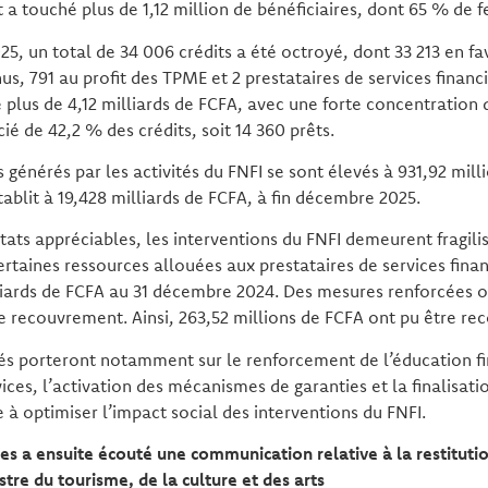
t a touché plus de 1,12 million de bénéficiaires, dont 65 % de
25, un total de 34 006 crédits a été octroyé, dont 33 213 en fa
us, 791 au profit des TPME et 2 prestataires de services financ
plus de 4,12 milliards de FCFA, avec une forte concentration 
ié de 42,2 % des crédits, soit 14 360 prêts.
s générés par les activités du FNFI se sont élevés à 931,92 mil
tablit à 19,428 milliards de FCFA, à fin décembre 2025.
ats appréciables, les interventions du FNFI demeurent fragili
taines ressources allouées aux prestataires de services finan
liards de FCFA au 31 décembre 2024. Des mesures renforcées o
e recouvrement. Ainsi, 263,52 millions de FCFA ont pu être re
tés porteront notamment sur le renforcement de l’éducation fi
vices, l’activation des mécanismes de garanties et la finalisat
 à optimiser l’impact social des interventions du FNFI.
res a ensuite écouté une communication relative à la restitutio
stre du tourisme, de la culture et des arts