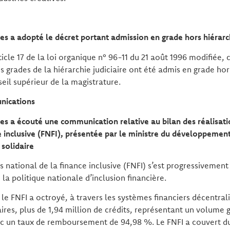
res a adopté le décret portant admission en grade hors hiérarc
cle 17 de la loi organique n° 96-11 du 21 août 1996 modifiée, c
is grades de la hiérarchie judiciaire ont été admis en grade hor
seil supérieur de la magistrature.
nications
res a écouté une communication relative au bilan des réalisat
e inclusive (FNFI), présentée par le ministre du développement
 solidaire
s national de la finance inclusive (FNFI) s’est progressivem
la politique nationale d’inclusion financière.
 le FNFI a octroyé, à travers les systèmes financiers décentrali
res, plus de 1,94 million de crédits, représentant un volume g
ec un taux de remboursement de 94,98 %. Le FNFI a couvert du