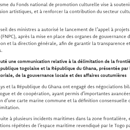
me du Fonds national de promotion culturelle vise à soutenir 
sion artistiques, et à renforcer la contribution du secteur cul
seil des ministres a autorisé le lancement de l’appel à projet
 (FNPC), après la mise en place des organes de gouvernance du
on et la direction générale, afin de garantir la transparence et
s.
couté une communication relative
à la délimitation de la front
ublique togolaise et la République du Ghana, présentée par l
itoriale, de la gouvernance locale et des affaires coutumières
ays et la République du Ghana ont engagé des négociations bil
alogue et de coopération, ayant permis d’importantes avancée
 d’une carte marine commune et la définition consensuelle d
imitation.
suite à plusieurs incidents maritimes dans la zone frontalière, 
ions répétées de l’espace maritime revendiqué par le Togo pa