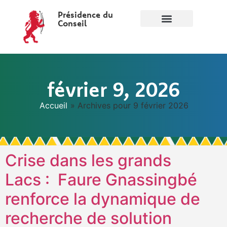
Présidence du
Conseil
février 9, 2026
Accueil
»
Archives pour 9 février 2026
Crise dans les grands
Lacs : Faure Gnassingbé
renforce la dynamique de
recherche de solution