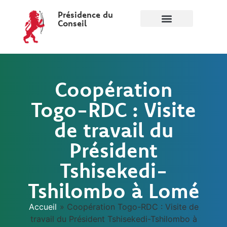
Présidence du
Conseil
Coopération
Togo-RDC : Visite
de travail du
Président
Tshisekedi-
Tshilombo à Lomé
Accueil
»
Coopération Togo-RDC : Visite de
travail du Président Tshisekedi-Tshilombo à