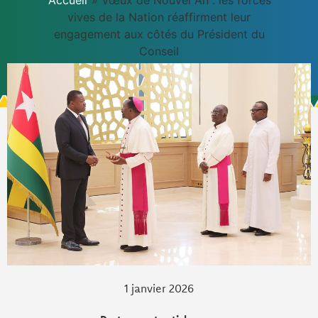
Accueil
»
Vœux de Nouvel An : les forces
vives de la Nation réaffirment leur
engagement aux côtés du Président du
Conseil
1 janvier 2026