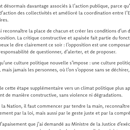
nt désormais davantage associés à l’action publique, parce qu
’action des collectivités et amélioré la coordination entre l’
ires.
i reconnaître la place de chacun et créer les conditions d’un 
osition. La critique constructive et apaisée fait partie du fo
veux le dire clairement ce soir : l’opposition est une composan
responsabilité de questionner, d’alerter, et de proposer.
qu’une culture politique nouvelle s’impose : une culture politi
s, mais jamais les personnes, où l’on s’oppose sans se déchirer
 cette étape supplémentaire vers un climat politique plus ap
nt de manière constructive, sans violence ni dégradations.
 la Nation, il faut commencer par tendre la main, reconnaître 
ement par la loi, mais aussi par le geste juste et par la compr
 d’apaisement que j’ai demandé au Ministre de la Justice d’exéc