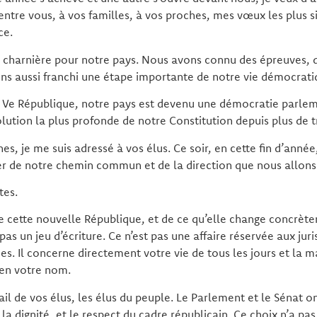
ntre vous, à vos familles, à vos proches, mes vœux les plus s
ce.
 charnière pour notre pays. Nous avons connu des épreuves,
ns aussi franchi une étape importante de notre vie démocrati
a Ve République, notre pays est devenu une démocratie parlem
ution la plus profonde de notre Constitution depuis plus de t
es, je me suis adressé à vos élus. Ce soir, en cette fin d’année
er de notre chemin commun et de la direction que nous allon
tes.
e cette nouvelle République, et de ce qu’elle change concrète
as un jeu d’écriture. Ce n’est pas une affaire réservée aux juri
es. Il concerne directement votre vie de tous les jours et la m
 en votre nom.
vail de vos élus, les élus du peuple. Le Parlement et le Sénat o
la dignité, et le respect du cadre républicain. Ce choix n’a pas