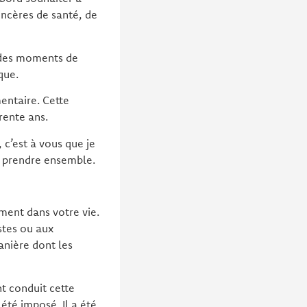
incères de santé, de
 des moments de
que.
entaire. Cette
rente ans.
, c’est à vous que je
s prendre ensemble.
ment dans votre vie.
stes ou aux
anière dont les
nt conduit cette
 été imposé. Il a été