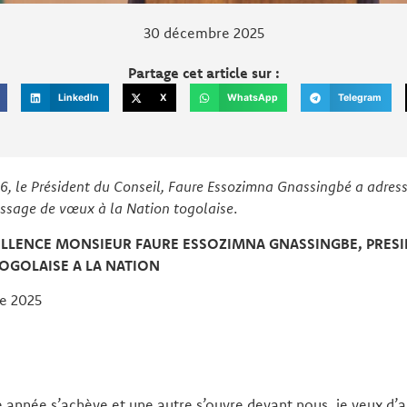
30 décembre 2025
Partage cet article sur :
LinkedIn
X
WhatsApp
Telegram
026, le Président du Conseil, Faure Essozimna Gnassingbé a adre
ssage de vœux à la Nation togolaise
.
ELLENCE MONSIEUR FAURE ESSOZIMNA GNASSINGBE,
PRESI
TOGOLAISE A LA NATION
e 2025
année s’achève et une autre s’ouvre devant nous, je veux d’a