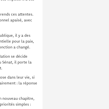
prends ces attentes.
ionnel apaisé, avec
blique, il y a des
ntielle pour la paix,
fonction a changé.
Nation se décide
Sénat, il porte la
t.
se dans leur vie, si
airement : la réponse
n nouveau chapitre,
riorités simples :