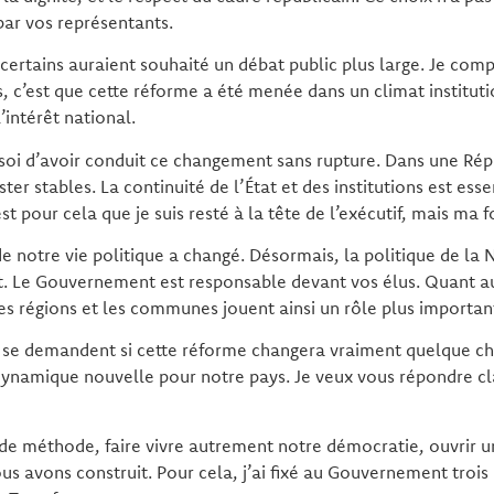
par vos représentants.
 certains auraient souhaité un débat public plus large. Je com
s, c’est que cette réforme a été menée dans un climat institut
’intérêt national.
 soi d’avoir conduit ce changement sans rupture. Dans une Répu
ter stables. La continuité de l’État et des institutions est esse
st pour cela que je suis resté à la tête de l’exécutif, mais ma 
de notre vie politique a changé. Désormais, la politique de la 
. Le Gouvernement est responsable devant vos élus. Quant au 
 Les régions et les communes jouent ainsi un rôle plus importan
 se demandent si cette réforme changera vraiment quelque cho
 dynamique nouvelle pour notre pays. Je veux vous répondre cl
de méthode, faire vivre autrement notre démocratie, ouvrir u
us avons construit. Pour cela, j’ai fixé au Gouvernement trois p