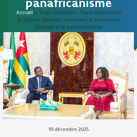
panafricanisme
Accueil
»
Togo-Colombie : Faure Gnassingbé
et Francia Márquez renforcent le partenariat
bilatéral et le panafricanisme
10 décembre 2025