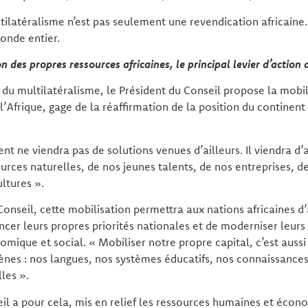
ilatéralisme n’est pas seulement une revendication africaine.
monde entier.
on des propres ressources africaines, le principal levier d’actio
 du multilatéralisme, le Président du Conseil propose la mobil
l’Afrique, gage de la réaffirmation de la position du continent
t ne viendra pas de solutions venues d’ailleurs. Il viendra d
rces naturelles, de nos jeunes talents, de nos entreprises, d
ultures ».
Conseil, cette mobilisation permettra aux nations africaines d’
ncer leurs propres priorités nationales et de moderniser leur
que et social. « Mobiliser notre propre capital, c’est aussi 
ènes : nos langues, nos systèmes éducatifs, nos connaissance
lles ».
il a pour cela, mis en relief les ressources humaines et éco