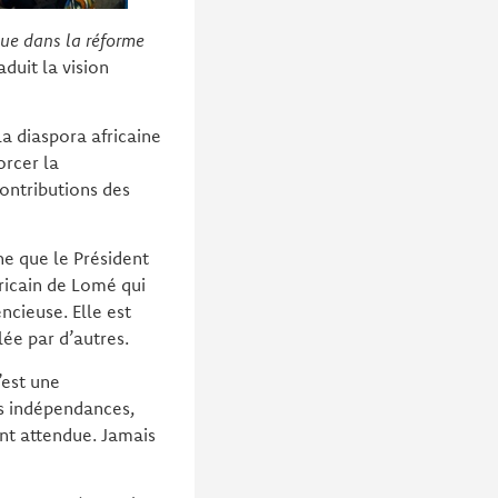
que dans la réforme
aduit la vision
la diaspora africaine
orcer la
contributions des
ne que le Président
ricain de Lomé qui
encieuse. Elle est
lée par d’autres.
’est une
es indépendances,
ant attendue. Jamais