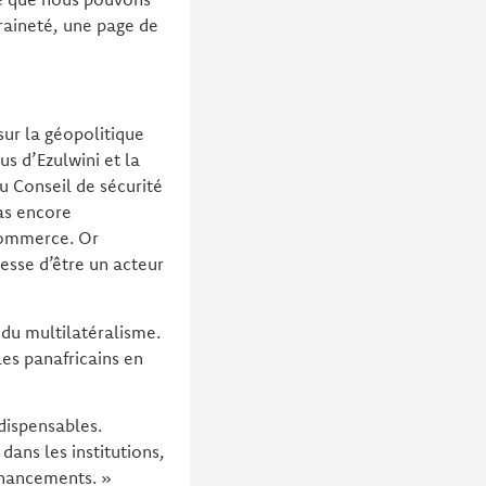
raineté, une page de
sur la géopolitique
s d’Ezulwini et la
u Conseil de sécurité
pas encore
 commerce. Or
cesse d’être un acteur
 du multilatéralisme.
les panafricains en
ndispensables.
dans les institutions,
financements. »