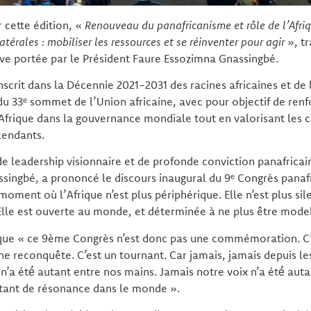
 cette édition, «
Renouveau du panafricanisme et rôle de l’Afri
atérales : mobiliser les ressources et se réinventer pour agir
», tr
ive portée par le Président Faure Essozimna Gnassingbé.
’inscrit dans la Décennie 2021-2031 des racines africaines et de 
du 33ᵉ sommet de l’Union africaine, avec pour objectif de renf
’Afrique dans la gouvernance mondiale tout en valorisant les 
cendants.
 de leadership visionnaire et de profonde conviction panafricai
singbé, a prononcé le discours inaugural du 9ᵉ Congrès panaf
 moment où l’Afrique n’est plus périphérique. Elle n’est plus sil
. Elle est ouverte au monde, et déterminée à ne plus être mode
e que « ce 9ème Congrès n’est donc pas une commémoration. C
une reconquête. C’est un tournant. Car jamais, jamais depuis l
 n’a été́ autant entre nos mains. Jamais notre voix n’a été́ aut
utant de résonance dans le monde ».