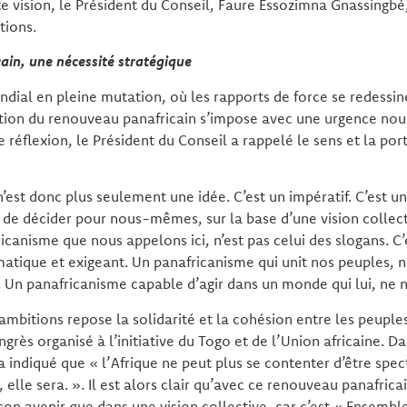
 vision, le Président du Conseil, Faure Essozimna Gnassingbé,
tions.
ain, une nécessité stratégique
ial en pleine mutation, où les rapports de force se redessine
estion du renouveau panafricain s’impose avec une urgence nou
e réflexion, le Président du Conseil a rappelé le sens et la por
’est donc plus seulement une idée. C’est un impératif. C’est un
it de décider pour nous-mêmes, sur la base d’une vision collect
icanisme que nous appelons ici, n’est pas celui des slogans. C’
atique et exigeant. Un panafricanisme qui unit nos peuples, n
 Un panafricanisme capable d’agir dans un monde qui lui, ne 
ambitions repose la solidarité et la cohésion entre les peuples 
ngrès organisé à l’initiative du Togo et de l’Union africaine. D
 indiqué que « l’Afrique ne peut plus se contenter d’être spect
 elle sera. ». Il est alors clair qu’avec ce renouveau panafricai
son avenir que dans une vision collective, car c’est « Ensemb