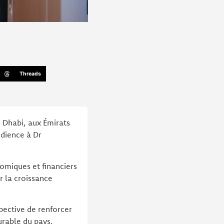
Threads
 Dhabi, aux Émirats
udience à Dr
omiques et financiers
r la croissance
pective de renforcer
rable du pays.