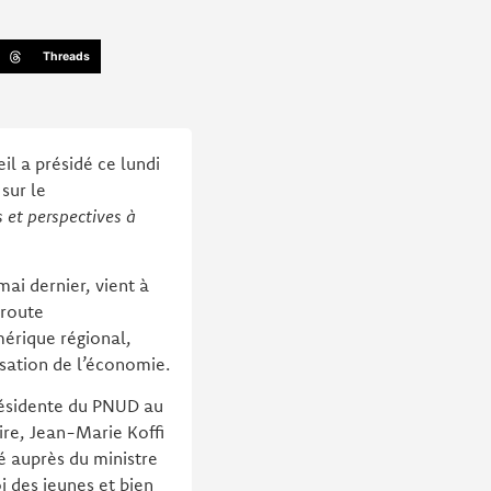
Threads
l a présidé ce lundi
sur le
s et perspectives à
mai dernier, vient à
 route
érique régional,
nisation de l’économie.
Résidente du PNUD au
re, Jean-Marie Koffi
é auprès du ministre
i des jeunes et bien