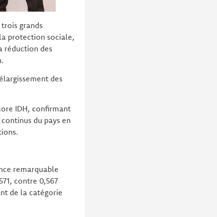
trois grands
a protection sociale,
a réduction des
.
l’élargissement des
core IDH, confirmant
s continus du pays en
tions.
mance remarquable
571, contre 0,567
nt de la catégorie