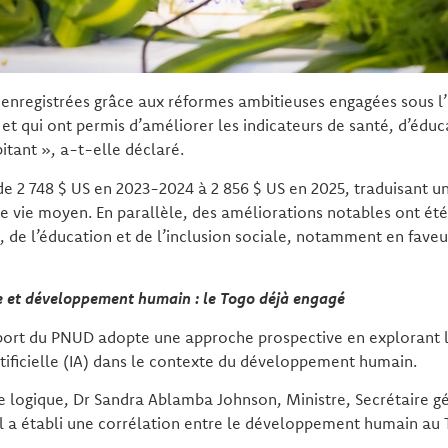
enregistrées grâce aux réformes ambitieuses engagées sous l
 et qui ont permis d’améliorer les indicateurs de santé, d’éduc
itant », a-t-elle déclaré.
de 2 748 $ US en 2023-2024 à 2 856 $ US en 2025, traduisant u
e vie moyen. En parallèle, des améliorations notables ont été
 de l’éducation et de l’inclusion sociale, notamment en fave
lle et développement humain : le Togo déjà engagé
pport du PNUD adopte une approche prospective en explorant l
 artificielle (IA) dans le contexte du développement humain.
te logique, Dr Sandra Ablamba Johnson, Ministre, Secrétaire g
 a établi une corrélation entre le développement humain au T