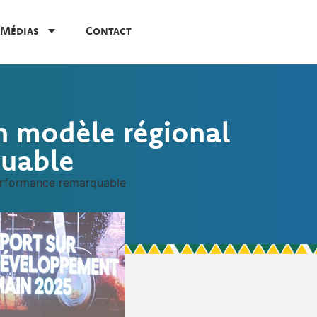
Médias
Contact
n modèle régional
quable
erformance remarquable