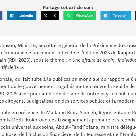
Partage cet article sur :
LinkedIn
X
WhatsApp
Telegram
nson, Ministre, Secrétaire général de la Présidence du Consei
cérémonie de lancement officiel de l’édition 2025 du Rapport 
n (RDH2025), sous le thème :
« Une affaire de choix : individu
rtificielle
».
nale, qui fait suite à la publication mondiale du rapport le 6 
nt où le gouvernement togolais met en œuvre la Feuille de
-2025 avec pour ambition de faire de notre pays un hub num
es citoyens, la digitalisation des services publics et la moder
éroulé en présence de Madame Binta Sanneh, Représentante 
Komla Dodzi Kokoroko des Enseignements primaire et secondai
Accès universel aux soins, Abdul-Fahd Fofana, ministre délégu
 Base, de l’inclusion financière, de la Jeunesse et de l’Emplo