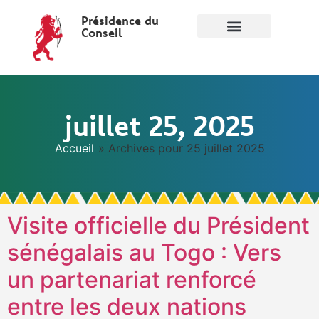
Présidence du
Conseil
juillet 25, 2025
Accueil
»
Archives pour 25 juillet 2025
Visite officielle du Président
sénégalais au Togo : Vers
un partenariat renforcé
entre les deux nations