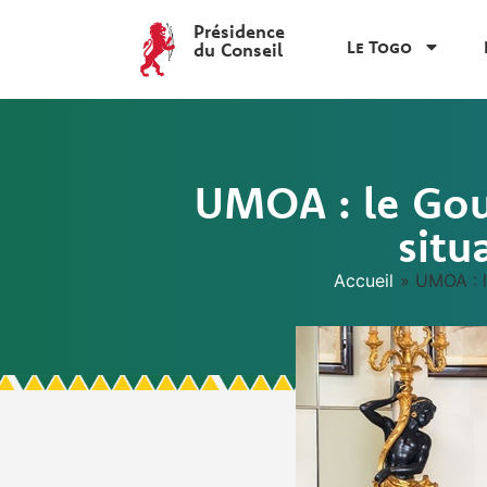
Présidence
Le Togo
du Conseil
UMOA : le Gouv
situ
Accueil
»
UMOA : l