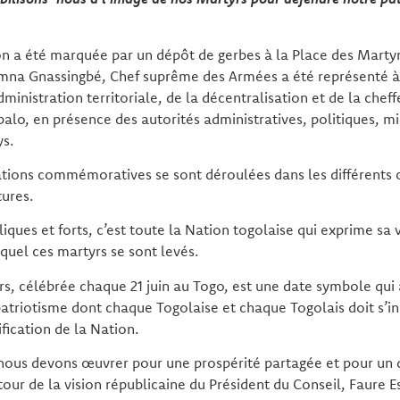
on a été marquée par un dépôt de gerbes à la Place des Martyr
imna Gnassingbé, Chef suprême des Armées a été représenté à
dministration territoriale, de la décentralisation et de la cheff
o, en présence des autorités administratives, politiques, mil
ys.
ions commémoratives se sont déroulées dans les différents c
tures.
iques et forts, c’est toute la Nation togolaise qui exprime sa 
equel ces martyrs se sont levés.
s, célébrée chaque 21 juin au Togo, est une date symbole qui 
atriotisme dont chaque Togolaise et chaque Togolais doit s’in
ification de la Nation.
e nous devons œuvrer pour une prospérité partagée et pour u
utour de la vision républicaine du Président du Conseil, Faure