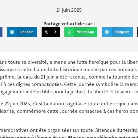
21 juin 2025
Partage cet article sur :
LinkedIn
X
WhatsApp
Telegram
ans toute sa diversité, a mené une lutte héroïque pour la liber
aissance à cette haute lutte historique menée par ces hommes
suprême, la date du 21 juin a été retenue, comme la Journée d
à ces dignes compatriotes. Cette journée symbolise la mémoi
engagement indéfectible pour la justice, la liberté et le vivre-
 21 juin 2025, c’est la nation togolaise toute entière qui, dan
darité, commémore cette Journée consacrée à ces héros dont
oratives ont été organisées sur toute l’étendue du territoir
bilisons-nous à l’image de nos Martyrs pour défendre notre pat