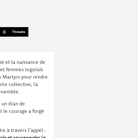
Threads
té et la naissance de
 et femmes togolais
es Martyrs pour rendre
re collective, la
ensemble.
s un élan de
 le courage a forgé
e à travers l’appel :
rie et sauvegarder la