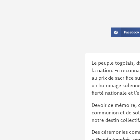
Facebook
Le peuple togolais, d
la nation. En reconn
au prix de sacrifice 
un hommage solennel 
fierté nationale et l’
Devoir de mémoire, ce
communion et de soli
notre destin collectif.
Des cérémonies commém
«
Peuple togolais, mo